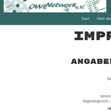
Start
Über de
Imp
Angabe
OW
Verein
Registergericht
V